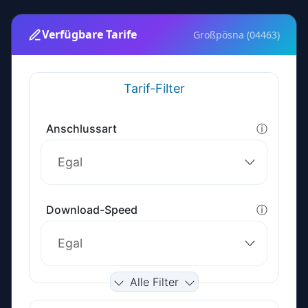
Verfügbare Tarife
Großpösna (04463)