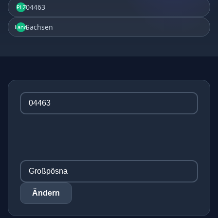
04463
PLZ
Sachsen
Land
Ändern