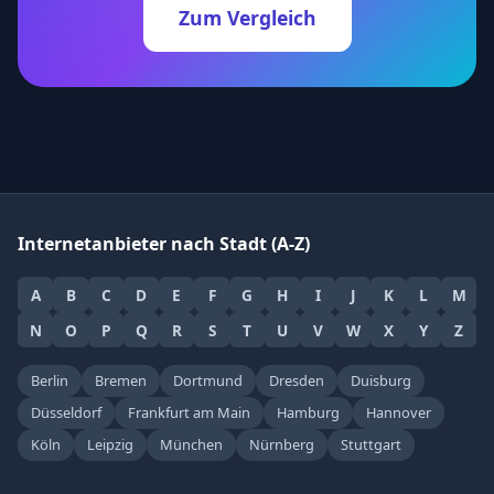
Zum Vergleich
Internetanbieter nach Stadt (A-Z)
A
B
C
D
E
F
G
H
I
J
K
L
M
N
O
P
Q
R
S
T
U
V
W
X
Y
Z
Berlin
Bremen
Dortmund
Dresden
Duisburg
Düsseldorf
Frankfurt am Main
Hamburg
Hannover
Köln
Leipzig
München
Nürnberg
Stuttgart