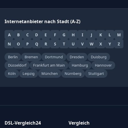
Internetanbieter nach Stadt (A-Z)
A
B
C
D
E
F
G
H
I
J
K
L
M
N
O
P
Q
R
S
T
U
V
W
X
Y
Z
Berlin
Bremen
Dortmund
Dresden
Duisburg
Düsseldorf
Frankfurt am Main
Hamburg
Hannover
Köln
Leipzig
München
Nürnberg
Stuttgart
DSL-Vergleich24
Vergleich