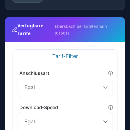
Verfügbare
Ebersbach bei Großenhain
Tarife
(01561)