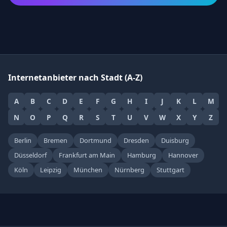
Internetanbieter nach Stadt (A-Z)
A
B
C
D
E
F
G
H
I
J
K
L
M
N
O
P
Q
R
S
T
U
V
W
X
Y
Z
Berlin
Bremen
Dortmund
Dresden
Duisburg
Düsseldorf
Frankfurt am Main
Hamburg
Hannover
Köln
Leipzig
München
Nürnberg
Stuttgart