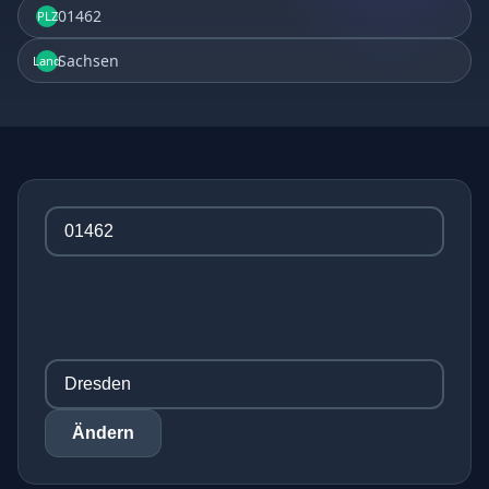
01462
PLZ
Sachsen
Land
Ändern