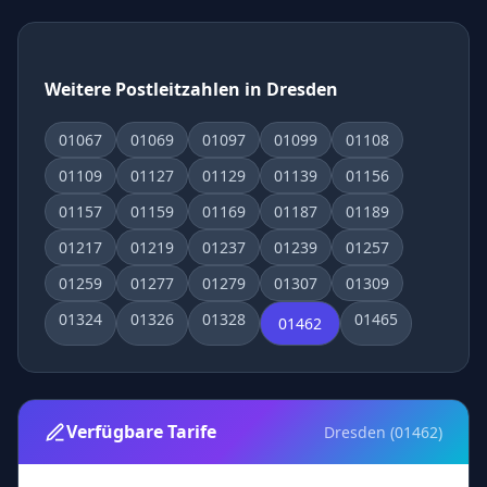
Weitere Postleitzahlen in Dresden
01067
01069
01097
01099
01108
01109
01127
01129
01139
01156
01157
01159
01169
01187
01189
01217
01219
01237
01239
01257
01259
01277
01279
01307
01309
01324
01326
01328
01465
01462
Verfügbare Tarife
Dresden (01462)